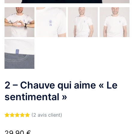
2 – Chauve qui aime « Le
sentimental »
(
2
avis client)
Noté
2
5.00
sur 5 basé
29,90
€
sur