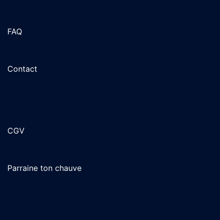
peuvent
être
FAQ
choisies
sur
la
Contact
page
du
produit
CGV
Parraine ton chauve