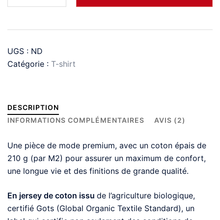
2
-
Chauve
qui
UGS :
ND
aime
Catégorie :
T-shirt
« Le
sentimental »
DESCRIPTION
INFORMATIONS COMPLÉMENTAIRES
AVIS (2)
Une pièce de mode premium, avec un coton épais de
210 g (par M2) pour assurer un maximum de confort,
une longue vie et des finitions de grande qualité.
En jersey de coton issu
de l’agriculture biologique,
certifié Gots (Global Organic Textile Standard), un