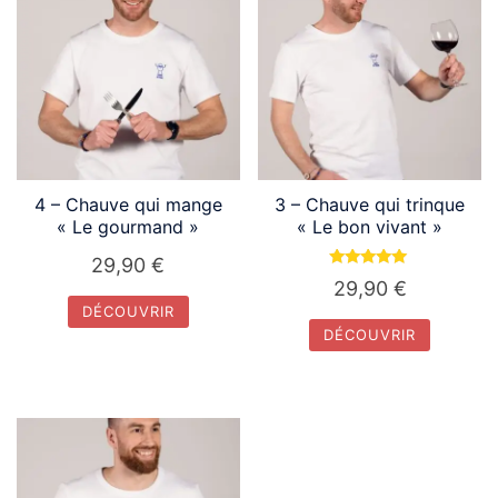
4 – Chauve qui mange
3 – Chauve qui trinque
« Le gourmand »
« Le bon vivant »
29,90
€
Note
29,90
€
5.00
sur 5
DÉCOUVRIR
DÉCOUVRIR
Ce
Ce
produit
produit
a
a
plusieurs
plusieurs
variations.
variations.